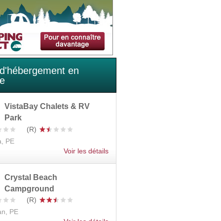
 d'hébergement en
te
VistaBay Chalets & RV
Park
a, PE
Voir les détails
Crystal Beach
Campground
n, PE