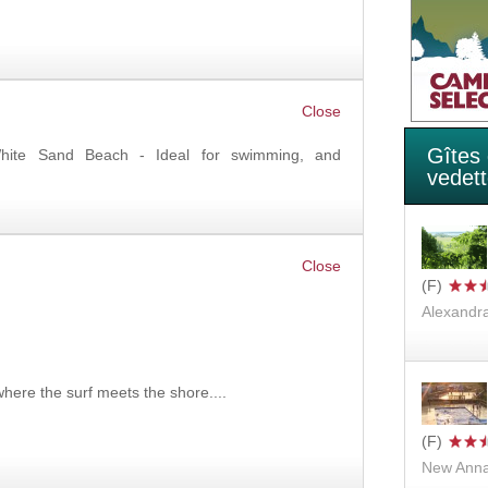
OK
Gîtes
hite Sand Beach - Ideal for swimming, and
vedet
Alexandr
where the surf meets the shore....
New Anna