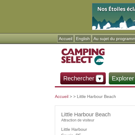
Accueil
English
Au sujet du program
Rechercher
Explorer
Accueil
>
> Little Harbour Beach
Vous êtes ici
Little Harbour Beach
Attraction de visiteur
Little Harbour