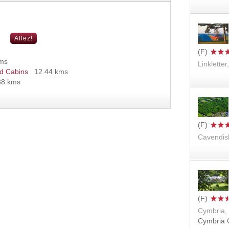
kms
Linkletter
d Cabins
12.44 kms
88 kms
Cavendis
Cymbria,
Cymbria C