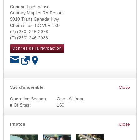
Corinne Lajeunesse
Country Maples RV Resort
9010 Trans Canada Hwy
Chemainus
,
BC
V0R 1K0
(250) 246-2078
(250) 246-2038
Donnez de la rétroaction
OK
Vue d'ensemble
Operating Season:
Open All Year
# Of Sites:
160
Photos