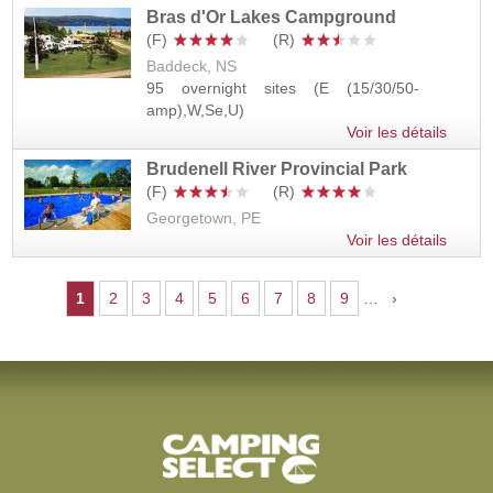
Bras d'Or Lakes Campground
Baddeck, NS
95 overnight sites (E (15/30/50-
amp),W,Se,U)
Voir les détails
Brudenell River Provincial Park
Georgetown, PE
Voir les détails
Pages
1
2
3
4
5
6
7
8
9
…
›