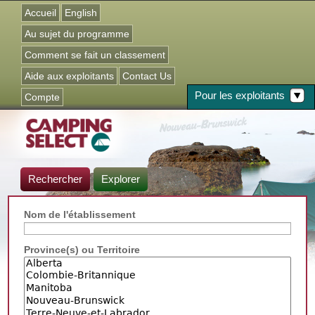
Jump to navigation
Accueil
English
Au sujet du programme
Comment se fait un classement
Aide aux exploitants
Contact Us
Pour les exploitants
Compte
Rechercher
Explorer
Nom de l'établissement
Province(s) ou Territoire