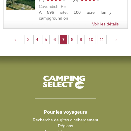
Cavendish, PE
A 596 site, 100 acre family
campground on
Voir les détails
Pages
‹
…
3
4
5
6
7
8
9
10
11
…
›
Pour les voyageurs
Recherche de gîtes d’hébergement
Régions