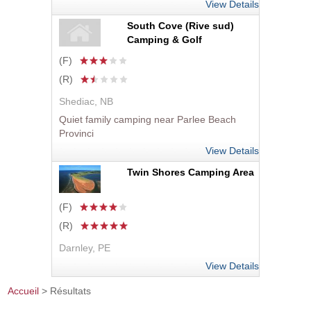
View Details
South Cove (Rive sud)
Camping & Golf
(F)
(R)
Shediac, NB
Quiet family camping near Parlee Beach
Provinci
View Details
Twin Shores Camping Area
(F)
(R)
Darnley, PE
View Details
Accueil
> Résultats